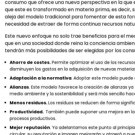
consumo que ofrece una nueva perspectiva en la que el
que este es transformado en materia prima, es decir, s
aleja del modelo tradicional para fomentar de esta forma 
necesidad de extraer de forma continua recursos natur
Este nuevo enfoque no solo trae beneficios para el m
que en una sociedad donde reina la conciencia ambien
tendrán más posibilidades de ser elegidas por los cons
Ahorro de costes.
Permite optimizar el uso de los recurs
disminuyen los gastos en la adquisición de nuevas materia
Adaptación a la normativa
. Adoptar este modelo puede e
Alianzas
. Este modelo favorece la creación de alianzas 
medio ambiente y la sostenibilidad y será más sencillo hace
Menos residuos.
Los residuos se reducen de forma signif
Productividad.
También puede suponer una mejora en la p
procesos productivos.
Mejor reputación
. Ya adelantamos este punto al princip
circular, su reputación e imagen mejorarán y atraerá a nue