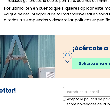
residuos generados, lo que te permitirá, además de minimi
Por último, ten en cuenta que si quieres aplicar este
ya que debes integrarla de forma transversal en toda l
a todos tus empleados y desarrollar políticas específi
¡Acércate a
¡Solicita una vi
etter!
Acepto la
política de pr
sobre novedades de la ini